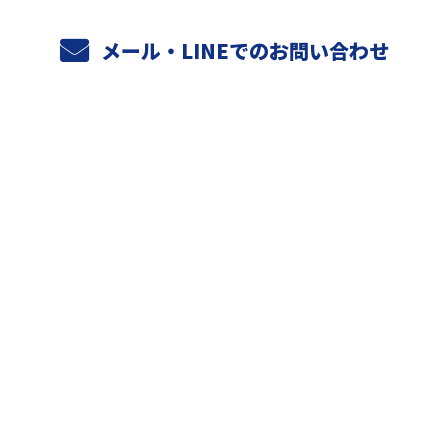
メール・LINEでのお問い合わせ
ホーム
業務案内
元請けさまへ
天空設備の強み
施工実績