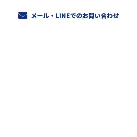
メール・LINEでのお問い合わせ
ホーム
業務案内
元請けさまへ
天空設備の強み
施工実績