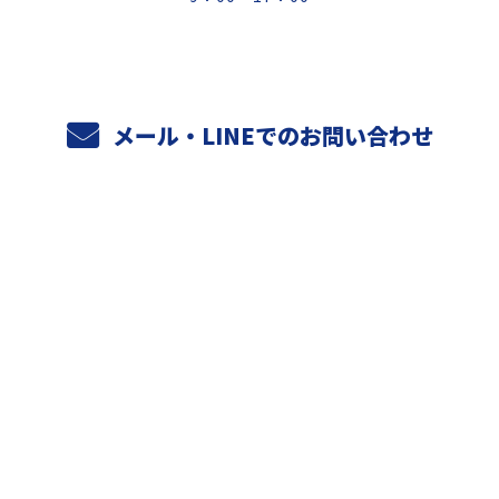
メール・LINEでのお問い合わせ
ホーム
業務案内
元請けさまへ
天空設備の強み