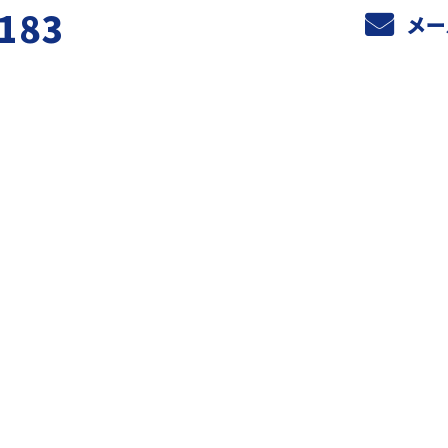
183
メー
ホーム
業務案内
元請けさまへ
天空設備の強み
施工実績