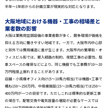
半年〜1年前からの計画立案が現実的な対応となります。
大阪地域における機器・工事の相場差と
業者数の影響
大阪は業務用空調設備の事業者数が多く、競争環境が価格を
抑える方向に働きやすい地域です。一方で、大阪市内中心部
と郊外では費用構造に差が生じます。大阪市内の繁華街・オ
フィスビル街では、搬入経路の制約、夜間工事の必要性、駐
車スペースの確保などにより、同じ機器でも工事費が10〜20
万円程度上振れすることがあります。
店舗・小規模オフィス向け(5〜10馬力相当)では機器+工事で
概ね150〜250万円、中規模施設(15〜20馬力相当)では250〜
400万円が一つの目安です。ただしこれは標準的な更新工事
の場合で、配管交換や電気容量の増設が必要なケースでは
50〜100万円程度の追加が発生することも珍しくありませ