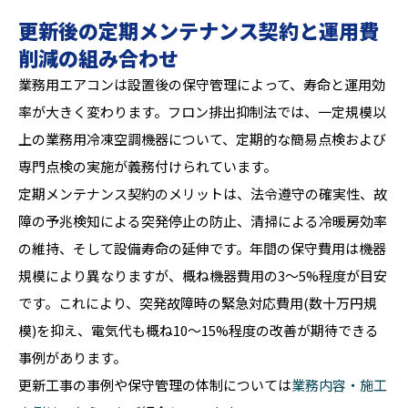
更新後の定期メンテナンス契約と運用費
削減の組み合わせ
業務用エアコンは設置後の保守管理によって、寿命と運用効
率が大きく変わります。フロン排出抑制法では、一定規模以
上の業務用冷凍空調機器について、定期的な簡易点検および
専門点検の実施が義務付けられています。
定期メンテナンス契約のメリットは、法令遵守の確実性、故
障の予兆検知による突発停止の防止、清掃による冷暖房効率
の維持、そして設備寿命の延伸です。年間の保守費用は機器
規模により異なりますが、概ね機器費用の3〜5%程度が目安
です。これにより、突発故障時の緊急対応費用(数十万円規
模)を抑え、電気代も概ね10〜15%程度の改善が期待できる
事例があります。
更新工事の事例や保守管理の体制については
業務内容・施工