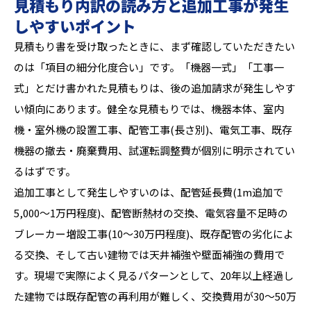
見積もり内訳の読み方と追加工事が発生
しやすいポイント
見積もり書を受け取ったときに、まず確認していただきたい
のは「項目の細分化度合い」です。「機器一式」「工事一
式」とだけ書かれた見積もりは、後の追加請求が発生しやす
い傾向にあります。健全な見積もりでは、機器本体、室内
機・室外機の設置工事、配管工事(長さ別)、電気工事、既存
機器の撤去・廃棄費用、試運転調整費が個別に明示されてい
るはずです。
追加工事として発生しやすいのは、配管延長費(1m追加で
5,000〜1万円程度)、配管断熱材の交換、電気容量不足時の
ブレーカー増設工事(10〜30万円程度)、既存配管の劣化によ
る交換、そして古い建物では天井補強や壁面補強の費用で
す。現場で実際によく見るパターンとして、20年以上経過し
た建物では既存配管の再利用が難しく、交換費用が30〜50万