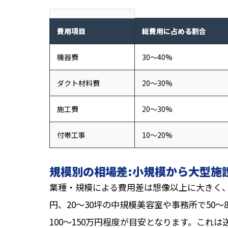
費用項目
総費用に占める割合
機器費
30〜40%
ダクト材料費
20〜30%
施工費
20〜30%
付帯工事
10〜20%
規模別の相場差:小規模から大型施
業種・規模による費用差は想像以上に大きく、1
円、20〜30坪の中規模美容室や事務所で50〜
100〜150万円程度が目安となります。これ