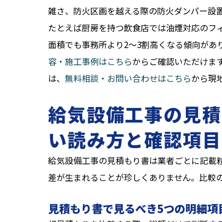
雑さ、防火区画を越える際の防火ダンパー設
たとえば厨房を持つ飲食店では油煙対応のフ
面積でも事務所より2〜3割高くなる傾向があ
容・施工事例はこちら
からご確認いただけま
は、
無料相談・お問い合わせはこちら
から現
給気設備工事の見積
い読み方と確認項目
給気設備工事の見積もり書は業者ごとに記載粒
差が生まれることが珍しくありません。比較
見積もり書で見るべき5つの明細項