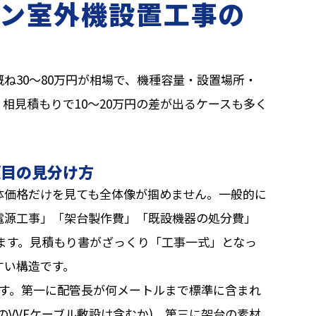
ン室外機設置工事の
ね30〜80万円が相場で、機種容量・設置場所・
相見積もりで10〜20万円の差が出るケースも多く
項目の見分け方
体価格だけを見ても全体像が掴めません。一般的に
電源工事」「架台製作費」「既設機器の処分費」
れます。見積もり書がざっくり「工事一式」となっ
すい構造です。
です。第一に配管長が何メートルまで標準に含まれ
のVVFケーブル敷設は含むか)、第三に架台の素材