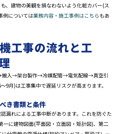
も、建物の美観を損なわないよう化粧カバー(ス
事例については
業務内容・施工事例はこちら
もあ
機工事の流れと工
理
→搬入→架台製作→冷媒配管→電気配線→真空引
6〜9月)は工事集中で遅延リスクが高まります。
べき書類と条件
確認漏れによる工事中断があります。これを防ぐた
第一に建物図面(平面図・立面図・矩計図)、第二
三に分電盤の電源仕様(契約アンペア・既設ブレー