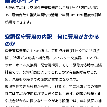
削減ポイント
大阪の工場向け空調保守管理費用は月額12〜35万円が相場
で、設備台数や複数年契約の活用で年間10〜15%程度の削減
が期待できます。
空調保守費用の内訳｜何に費用がかかる
のか
保守管理費用の主な内訳は、定期点検費(月1〜2回の訪問点
検)、冷媒ガス充填・補充費、フィルター交換費、コンプレ
ッサーオイル交換費、配管清掃費、そして緊急対応時の出張
料金です。契約形態によってこれらの含有範囲が異なるた
め、見積もり段階での確認が重要になります。
現場を見てきた経験から申し上げると、特に冷媒ガスの補充
頻度は工場の使用環境で大きく変動します。配管の経年劣化
や接合部からの微少なリークがある設備では、年に数回の補