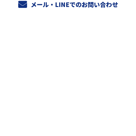
メール・LINEでのお問い合わせ
ホーム
業務案内
元請けさまへ
天空設備の強み
施工実績
採用情報