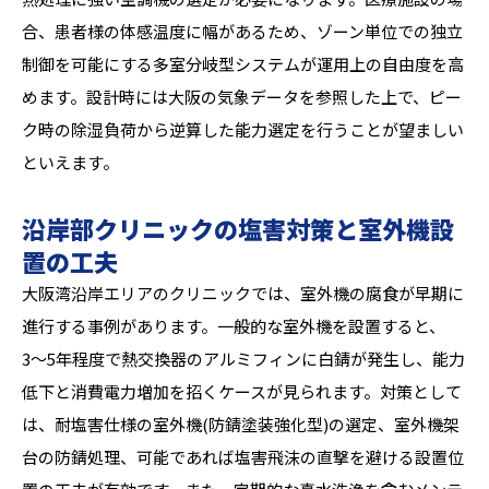
合、患者様の体感温度に幅があるため、ゾーン単位での独立
制御を可能にする多室分岐型システムが運用上の自由度を高
めます。設計時には大阪の気象データを参照した上で、ピー
ク時の除湿負荷から逆算した能力選定を行うことが望ましい
といえます。
沿岸部クリニックの塩害対策と室外機設
置の工夫
大阪湾沿岸エリアのクリニックでは、室外機の腐食が早期に
進行する事例があります。一般的な室外機を設置すると、
3〜5年程度で熱交換器のアルミフィンに白錆が発生し、能力
低下と消費電力増加を招くケースが見られます。対策として
は、耐塩害仕様の室外機(防錆塗装強化型)の選定、室外機架
台の防錆処理、可能であれば塩害飛沫の直撃を避ける設置位