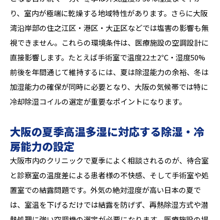
り、室内が極端に乾燥する地域特性があります。さらに大阪
湾沿岸部の住之江区・港区・大正区などでは塩害の影響も無
視できません。これらの環境条件は、医療施設の空調設計に
直接影響します。たとえば手術室で温度22±2℃・湿度50%
前後を年間通じて維持するには、夏は除湿能力の余裕、冬は
加湿能力の確保が同時に必要となり、大阪の気候帯では特に
冷却除湿コイルの選定が重要なポイントになります。
大阪の夏季高温多湿に対応する除湿・冷
房能力の設定
大阪市内のクリニックで夏季によく相談されるのが、待合室
と診察室の温度差による患者様の不快感、そして手術室や処
置室での結露問題です。外気の絶対湿度が高い日本の夏で
は、室温を下げるだけでは結露を防げず、再熱除湿方式や潜
熱処理に強い空調機の選定が必要になります。医療施設の場