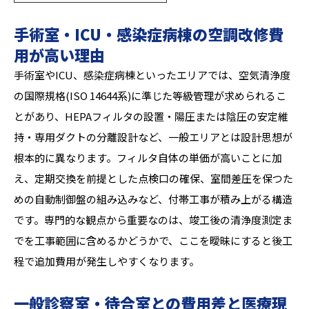
手術室・ICU・感染症病棟の空調改修費
用が高い理由
手術室やICU、感染症病棟といったエリアでは、空気清浄度
の国際規格(ISO 14644系)に準じた等級管理が求められるこ
とがあり、HEPAフィルタの設置・陽圧または陰圧の安定維
持・専用ダクトの分離設計など、一般エリアとは設計思想が
根本的に異なります。フィルタ自体の単価が高いことに加
え、定期交換を前提とした点検口の確保、室間差圧を保つた
めの自動制御盤の組み込みなど、付帯工事が積み上がる構造
です。専門的な観点から重要なのは、竣工後の清浄度測定ま
でを工事範囲に含めるかどうかで、ここを曖昧にすると後工
程で追加費用が発生しやすくなります。
一般診察室・待合室との費用差と医療現