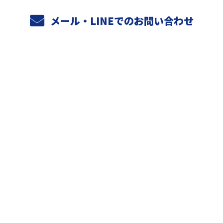
メール・LINEでのお問い合わせ
ホーム
業務案内
元請けさまへ
天空設備の強み
施工実績