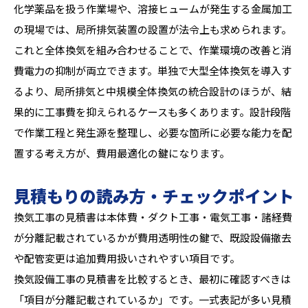
化学薬品を扱う作業場や、溶接ヒュームが発生する金属加工
の現場では、局所排気装置の設置が法令上も求められます。
これと全体換気を組み合わせることで、作業環境の改善と消
費電力の抑制が両立できます。単独で大型全体換気を導入す
るより、局所排気と中規模全体換気の統合設計のほうが、結
果的に工事費を抑えられるケースも多くあります。設計段階
で作業工程と発生源を整理し、必要な箇所に必要な能力を配
置する考え方が、費用最適化の鍵になります。
見積もりの読み方・チェックポイント
換気工事の見積書は本体費・ダクト工事・電気工事・諸経費
が分離記載されているかが費用透明性の鍵で、既設設備撤去
や配管変更は追加費用扱いされやすい項目です。
換気設備工事の見積書を比較するとき、最初に確認すべきは
「項目が分離記載されているか」です。一式表記が多い見積